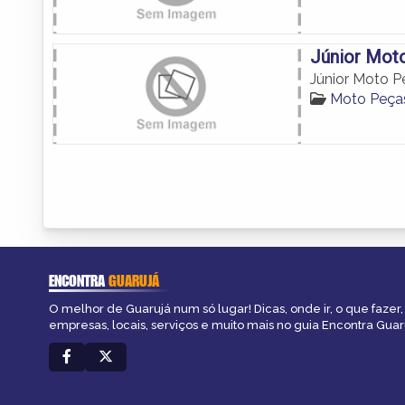
Júnior Mot
Júnior Moto P
Moto Peça
ENCONTRA
GUARUJÁ
O melhor de Guarujá num só lugar! Dicas, onde ir, o que fazer
empresas, locais, serviços e muito mais no guia Encontra Guar