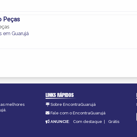
o Peças
eças
s em Guarujá
LINKS RÁPIDOS
, as melhores
Sobre EncontraGuarujá
ujá.
Fale com o EncontraGuarujá
ANUNCIE
:
Com destaque
|
Grátis