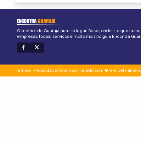
ENCONTRA
GUARUJÁ
O melhor de Guarujá num só lugar! Dicas, onde ir, o que fazer
empresas, locais, serviços e muito mais no guia Encontra Guar
Termos
|
Privacidade
|
Sitemap
Criado com ❤️ e ☕ pelo time d