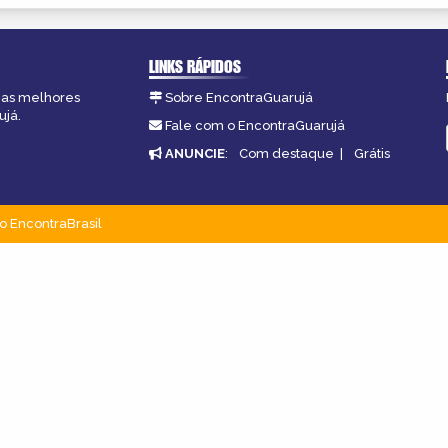
LINKS RÁPIDOS
, as melhores
Sobre EncontraGuarujá
ujá.
Fale com o EncontraGuarujá
ANUNCIE
:
Com destaque
|
Grátis
o EncontraBrasil