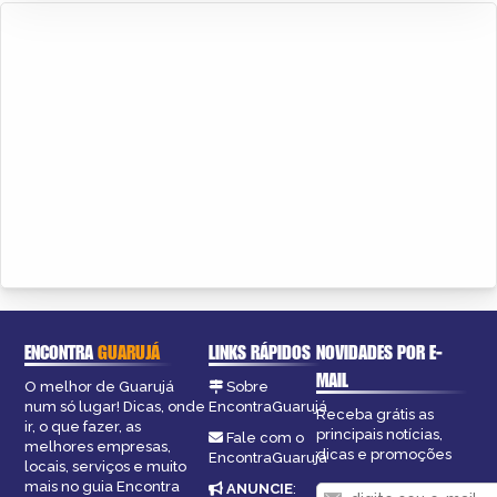
ENCONTRA
GUARUJÁ
LINKS RÁPIDOS
NOVIDADES POR E-
MAIL
O melhor de Guarujá
Sobre
num só lugar! Dicas, onde
EncontraGuarujá
Receba grátis as
ir, o que fazer, as
principais notícias,
Fale com o
melhores empresas,
dicas e promoções
EncontraGuarujá
locais, serviços e muito
mais no guia Encontra
ANUNCIE
: