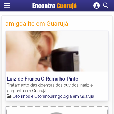
Encontra
Guarujá
Cadastrar empresa
Fazer login
amigdalite em Guarujá
Criar conta
Luiz de Franca C Ramalho Pinto
Tratamento das doenças dos ouvidos, nariz e
garganta em Guarujá.
Otorrinos e Otorrinolaringologia em Guarujá