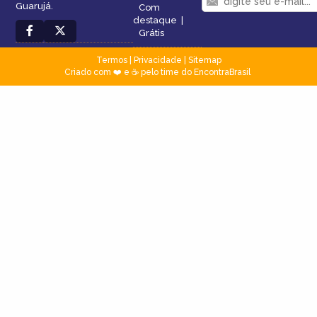
Guarujá.
Com
destaque
|
Grátis
Termos
|
Privacidade
|
Sitemap
Criado com ❤️ e ☕ pelo time do EncontraBrasil