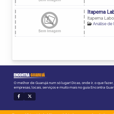
Itapema Lab
Itapema Labor
Análise de
ENCONTRA
GUARUJÁ
O melhor de Guarujá num só lugar! Dicas, onde ir, o que fazer
empresas, locais, serviços e muito mais no guia Encontra Guar