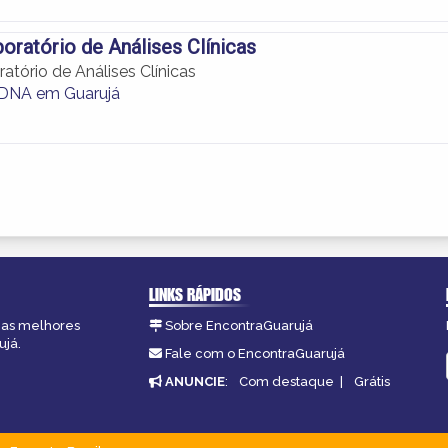
oratório de Análises Clínicas
atório de Análises Clínicas
 DNA em Guarujá
LINKS RÁPIDOS
, as melhores
Sobre EncontraGuarujá
ujá.
Fale com o EncontraGuarujá
ANUNCIE
:
Com destaque
|
Grátis