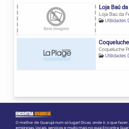
Loja Baú da
Loja Baú da Fe
Utilidades
Coqueluche
Coqueluche Pr
Utilidades
ENCONTRA
GUARUJÁ
O melhor de Guarujá num só lugar! Dicas, onde ir, o que fazer
empresas, locais, serviços e muito mais no guia Encontra Guar