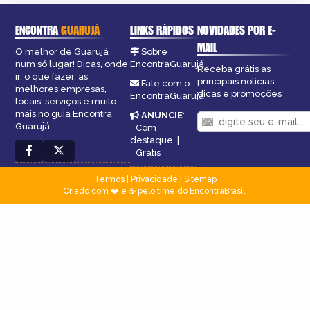
ENCONTRA
GUARUJÁ
LINKS RÁPIDOS
NOVIDADES POR E-
MAIL
O melhor de Guarujá
Sobre
num só lugar! Dicas, onde
EncontraGuarujá
Receba grátis as
ir, o que fazer, as
principais notícias,
Fale com o
melhores empresas,
dicas e promoções
EncontraGuarujá
locais, serviços e muito
mais no guia Encontra
ANUNCIE
:
Guarujá.
Com
destaque
|
Grátis
Termos
|
Privacidade
|
Sitemap
Criado com ❤️ e ☕ pelo time do EncontraBrasil