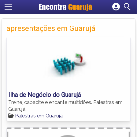
Encontra
Guarujá
Cadastrar empresa
Fazer login
apresentações em Guarujá
Criar conta
Ilha de Negócio do Guarujá
Treine, capacite e encante multidões. Palestras em
Guarujá!
Palestras em Guarujá