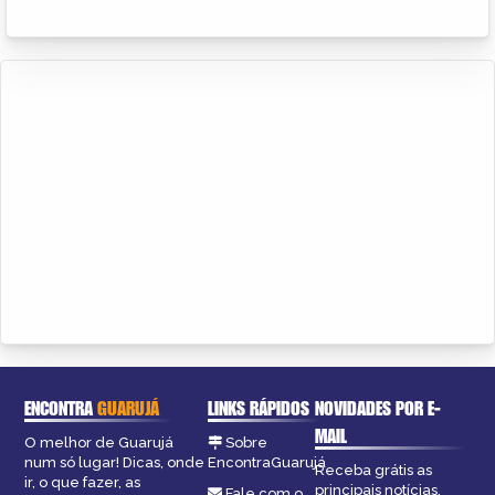
ENCONTRA
GUARUJÁ
LINKS RÁPIDOS
NOVIDADES POR E-
MAIL
O melhor de Guarujá
Sobre
num só lugar! Dicas, onde
EncontraGuarujá
Receba grátis as
ir, o que fazer, as
principais notícias,
Fale com o