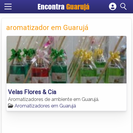
Encontra
Guarujá
Cadastrar empresa
Fazer login
aromatizador em Guarujá
Criar conta
Velas Flores & Cia
Aromatizadores de ambiente em Guarujá.
Aromatizadores em Guarujá