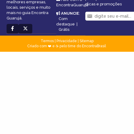
melhores empresas,
dicas e promoções
EncontraGuarujá
locais, serviços e muito
mais no guia Encontra
ANUNCIE
:
Guarujá.
Com
destaque
|
Grátis
Termos
|
Privacidade
|
Sitemap
Criado com ❤️ e ☕ pelo time do EncontraBrasil