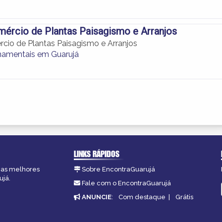
ércio de Plantas Paisagismo e Arranjos
cio de Plantas Paisagismo e Arranjos
namentais em Guarujá
LINKS RÁPIDOS
, as melhores
Sobre EncontraGuarujá
ujá.
Fale com o EncontraGuarujá
ANUNCIE
:
Com destaque
|
Grátis