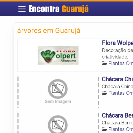
Encontra
Guarujá
árvores em Guarujá
Flora Wolpe
Decoração de 
criatividade.
Plantas Or
Chácara Chi
Chácara Chin
Plantas Or
Chácara Ben
Chácara Beníc
Plantas Or