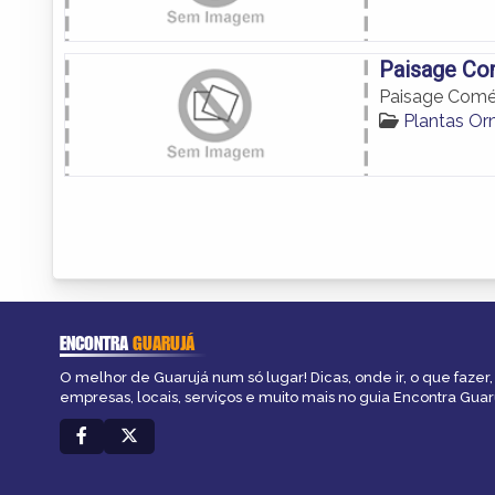
Paisage Com
Paisage Comér
Plantas Or
ENCONTRA
GUARUJÁ
O melhor de Guarujá num só lugar! Dicas, onde ir, o que fazer
empresas, locais, serviços e muito mais no guia Encontra Guar