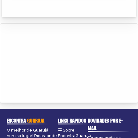
ENCONTRA
GUARUJÁ
LINKS RÁPIDOS
NOVIDADES POR E-
MAIL
O melhor de Guarujá
Sobre
num só lugar! Dicas, onde
EncontraGuarujá
Receba grátis as