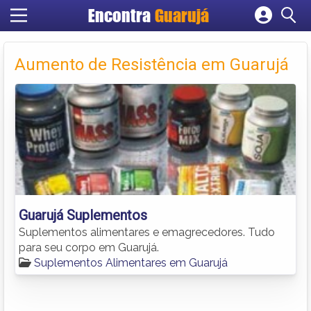
Encontra
Guarujá
Cadastrar empresa
Fazer login
Aumento de Resistência em Guarujá
Criar conta
Guarujá Suplementos
Suplementos alimentares e emagrecedores. Tudo
para seu corpo em Guarujá.
Suplementos Alimentares em Guarujá