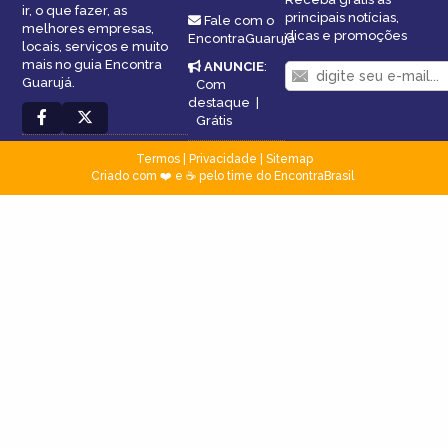
ir, o que fazer, as
principais notícias,
Fale com o
melhores empresas,
dicas e promoções
EncontraGuarujá
locais, serviços e muito
mais no guia Encontra
ANUNCIE
:
Guarujá.
Com
destaque
|
Grátis
Termos
|
Privacidade
|
Sitemap
Criado com ❤️ e ☕ pelo time do EncontraBrasil