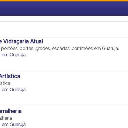
e Vidraçaria Atual
 portões, portas, grades, escadas, corrimões em Guarujá.
s em Guarujá
Artística
ística
s em Guarujá
erralheria
alheria
s em Guarujá