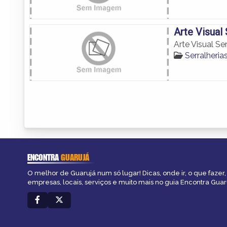
Arte Visual 
Arte Visual Ser
Serralheria
ENCONTRA
GUARUJÁ
O melhor de Guarujá num só lugar! Dicas, onde ir, o que fazer
empresas, locais, serviços e muito mais no guia Encontra Guar