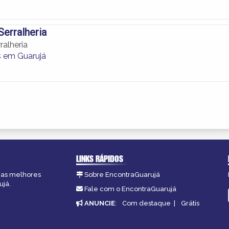
Serralheria
ralheria
s em Guarujá
LINKS RÁPIDOS
, as melhores
Sobre EncontraGuarujá
ujá.
Fale com o EncontraGuarujá
ANUNCIE
:
Com destaque
|
Grátis