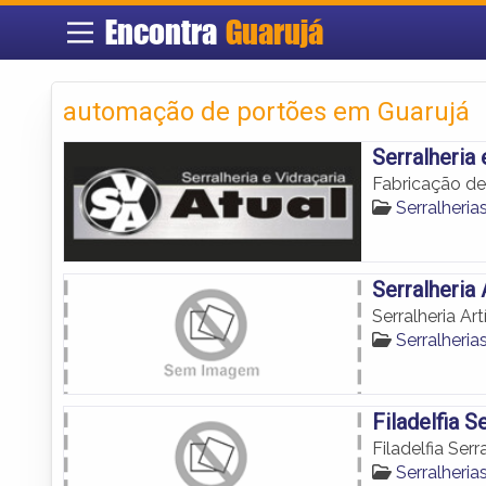
Encontra
Guarujá
automação de portões em Guarujá
Serralheria 
Fabricação de
Serralheria
Serralheria 
Serralheria Art
Serralheria
Filadelfia S
Filadelfia Serr
Serralheria