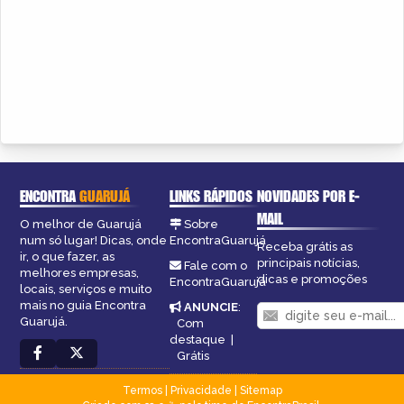
ENCONTRA
GUARUJÁ
LINKS RÁPIDOS
NOVIDADES POR E-
MAIL
O melhor de Guarujá
Sobre
num só lugar! Dicas, onde
EncontraGuarujá
Receba grátis as
ir, o que fazer, as
principais notícias,
Fale com o
melhores empresas,
dicas e promoções
EncontraGuarujá
locais, serviços e muito
mais no guia Encontra
ANUNCIE
:
Guarujá.
Com
destaque
|
Grátis
Termos
|
Privacidade
|
Sitemap