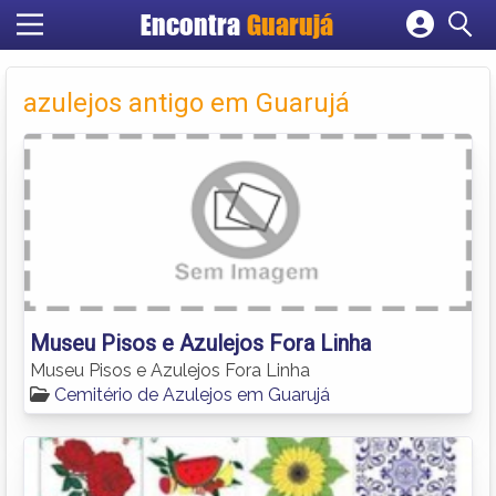
Encontra
Guarujá
Cadastrar empresa
Fazer login
azulejos antigo em Guarujá
Criar conta
Museu Pisos e Azulejos Fora Linha
Museu Pisos e Azulejos Fora Linha
Cemitério de Azulejos em Guarujá