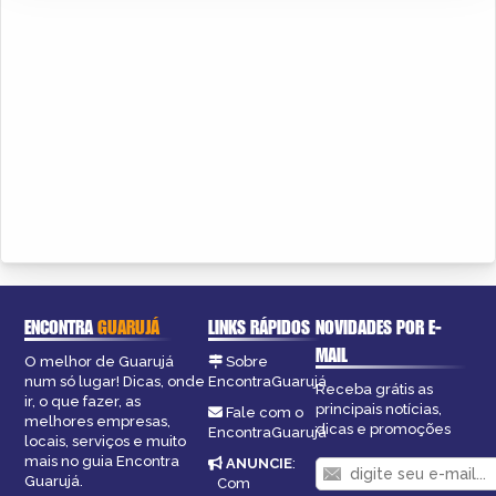
ENCONTRA
GUARUJÁ
LINKS RÁPIDOS
NOVIDADES POR E-
MAIL
O melhor de Guarujá
Sobre
num só lugar! Dicas, onde
EncontraGuarujá
Receba grátis as
ir, o que fazer, as
principais notícias,
Fale com o
melhores empresas,
dicas e promoções
EncontraGuarujá
locais, serviços e muito
mais no guia Encontra
ANUNCIE
:
Guarujá.
Com