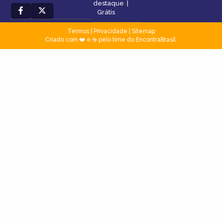
destaque
|
Grátis
Termos
|
Privacidade
|
Sitemap
Criado com ❤️ e ☕ pelo time do EncontraBrasil