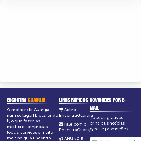
ENCONTRA
GUARUJÁ
LINKS RÁPIDOS
NOVIDADES POR E-
MAIL
O melhor de Guarujá
Sobre
num só lugar! Dicas, onde
EncontraGuarujá
Receba grátis as
ir, o que fazer, as
principais notícias,
Fale com o
melhores empresas,
dicas e promoções
EncontraGuarujá
locais, serviços e muito
mais no guia Encontra
ANUNCIE
: