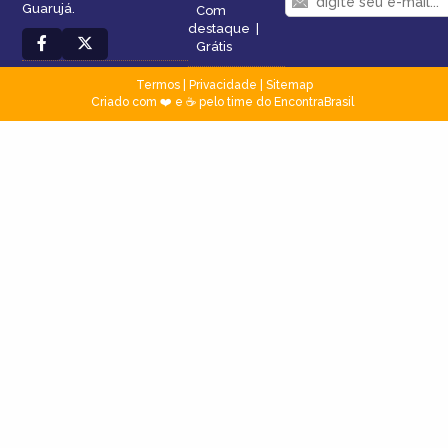
Guarujá.
Com
destaque
|
Grátis
Termos
|
Privacidade
|
Sitemap
Criado com ❤️ e ☕ pelo time do EncontraBrasil