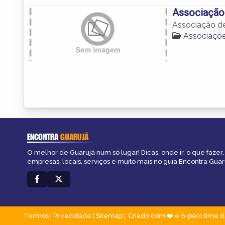
Associação 
Associação de
Associaçõe
ENCONTRA
GUARUJÁ
O melhor de Guarujá num só lugar! Dicas, onde ir, o que fazer
empresas, locais, serviços e muito mais no guia Encontra Guar
Termos
|
Privacidade
|
Sitemap
Criado com ❤️ e ☕ pelo time d