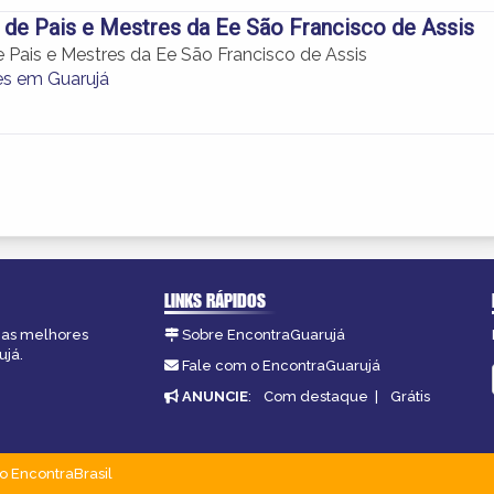
de Pais e Mestres da Ee São Francisco de Assis
 Pais e Mestres da Ee São Francisco de Assis
s em Guarujá
LINKS RÁPIDOS
, as melhores
Sobre EncontraGuarujá
ujá.
Fale com o EncontraGuarujá
ANUNCIE
:
Com destaque
|
Grátis
o EncontraBrasil