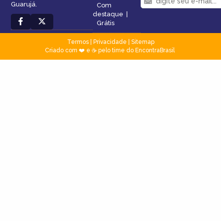
Guarujá.
Com
destaque
|
Grátis
Termos
|
Privacidade
|
Sitemap
Criado com ❤️ e ☕ pelo time do EncontraBrasil