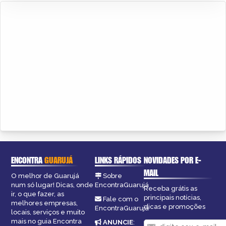
ENCONTRA
GUARUJÁ
LINKS RÁPIDOS
NOVIDADES POR E-
MAIL
O melhor de Guarujá
Sobre
num só lugar! Dicas, onde
EncontraGuarujá
Receba grátis as
ir, o que fazer, as
principais notícias,
Fale com o
melhores empresas,
dicas e promoções
EncontraGuarujá
locais, serviços e muito
mais no guia Encontra
ANUNCIE
: