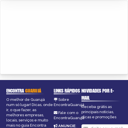
ENCONTRA
GUARUJÁ
LINKS RÁPIDOS
NOVIDADES POR E-
MAIL
O melhor de Guarujá
Sobre
num só lugar! Dicas, onde
EncontraGuarujá
Receba grátis as
ir, o que fazer, as
principais notícias,
Fale com o
melhores empresas,
dicas e promoções
EncontraGuarujá
locais, serviços e muito
mais no guia Encontra
ANUNCIE
: