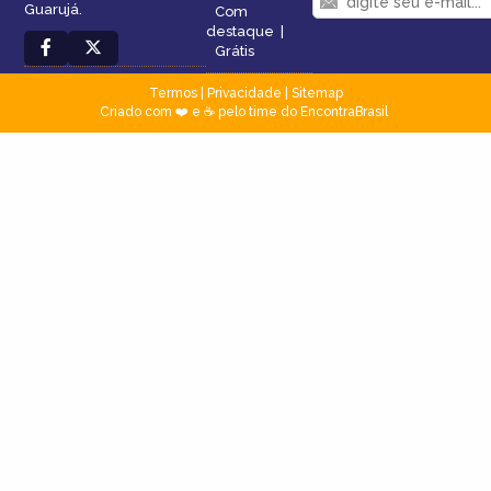
Guarujá.
Com
destaque
|
Grátis
Termos
|
Privacidade
|
Sitemap
Criado com ❤️ e ☕ pelo time do EncontraBrasil