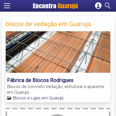
Encontra
Guarujá
Cadastrar empresa
Fazer login
blocos de vedação em Guarujá
Criar conta
Fábrica de Blocos Rodrigues
Blocos de concreto Vedação, estrutural e aparente
em Guarujá.
Blocos e Lajes em Guarujá