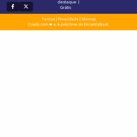
destaque
|
Grátis
Termos
|
Privacidade
|
Sitemap
Criado com ❤️ e ☕ pelo time do EncontraBrasil