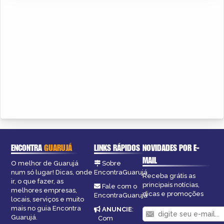
ENCONTRA
GUARUJÁ
LINKS RÁPIDOS
NOVIDADES POR E-
MAIL
O melhor de Guarujá
Sobre
num só lugar! Dicas, onde
EncontraGuarujá
Receba grátis as
ir, o que fazer, as
principais notícias,
Fale com o
melhores empresas,
dicas e promoções
EncontraGuarujá
locais, serviços e muito
mais no guia Encontra
ANUNCIE
:
Guarujá.
Com