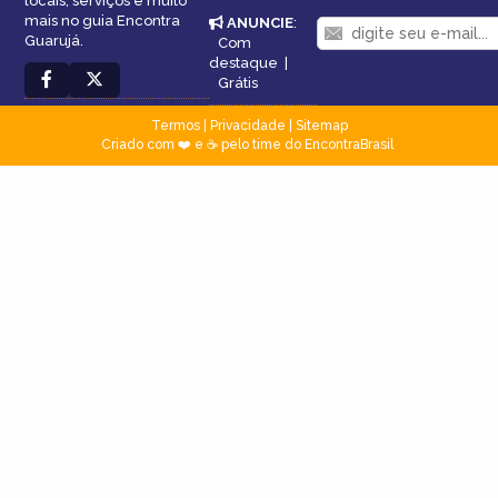
locais, serviços e muito
mais no guia Encontra
ANUNCIE
:
Guarujá.
Com
destaque
|
Grátis
Termos
|
Privacidade
|
Sitemap
Criado com ❤️ e ☕ pelo time do EncontraBrasil