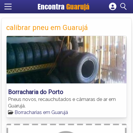
Encontra
Guarujá
Cadastrar empresa
Fazer login
calibrar pneu em Guarujá
Criar conta
Borracharia do Porto
Pneus novos, recauchutados e câmaras de ar em
Guarujá.
Borracharias em Guarujá