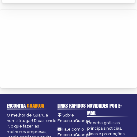
ENCONTRA
GUARUJÁ
LINKS RÁPIDOS
NOVIDADES POR E-
MAIL
O melhor de Guarujá
Sobre
num só lugar! Dicas, onde
EncontraGuarujá
Receba grátis as
ir, o que fazer, as
principais notícias,
Fale com o
melhores empresas,
dicas e promoções
EncontraGuarujá