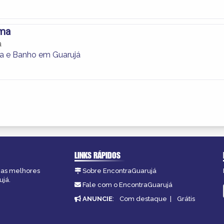
ema
a
a e Banho em Guarujá
LINKS RÁPIDOS
, as melhores
Sobre EncontraGuarujá
ujá.
Fale com o EncontraGuarujá
ANUNCIE
:
Com destaque
|
Grátis