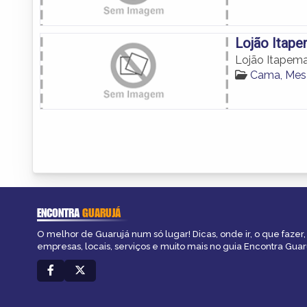
Lojão Itap
Lojão Itapem
Cama, Mes
ENCONTRA
GUARUJÁ
O melhor de Guarujá num só lugar! Dicas, onde ir, o que fazer
empresas, locais, serviços e muito mais no guia Encontra Guar