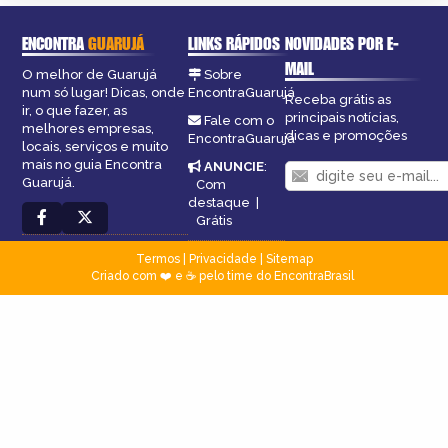
ENCONTRA
GUARUJÁ
LINKS RÁPIDOS
NOVIDADES POR E-
MAIL
O melhor de Guarujá
Sobre
num só lugar! Dicas, onde
EncontraGuarujá
Receba grátis as
ir, o que fazer, as
principais notícias,
Fale com o
melhores empresas,
dicas e promoções
EncontraGuarujá
locais, serviços e muito
mais no guia Encontra
ANUNCIE
:
Guarujá.
Com
destaque
|
Grátis
Termos
|
Privacidade
|
Sitemap
Criado com ❤️ e ☕ pelo time do EncontraBrasil