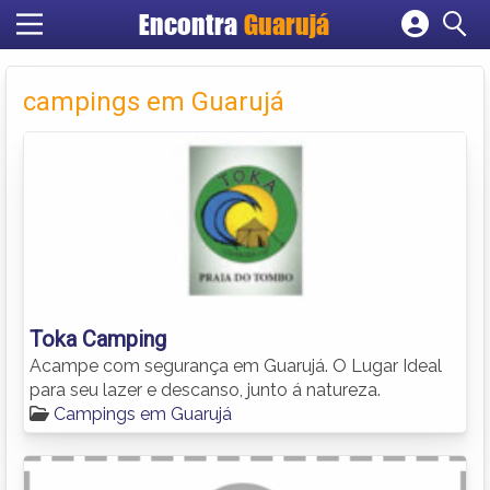
Encontra
Guarujá
Cadastrar empresa
Fazer login
campings em Guarujá
Criar conta
Toka Camping
Acampe com segurança em Guarujá. O Lugar Ideal
para seu lazer e descanso, junto á natureza.
Campings em Guarujá