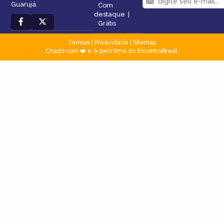
Guarujá.
Com
destaque
|
Grátis
Termos
|
Privacidade
|
Sitemap
Criado com ❤️ e ☕ pelo time do EncontraBrasil