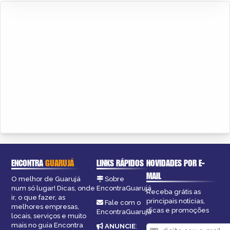
ENCONTRA
GUARUJÁ
LINKS RÁPIDOS
NOVIDADES POR E-
MAIL
O melhor de Guarujá
Sobre
num só lugar! Dicas, onde
EncontraGuarujá
Receba grátis as
ir, o que fazer, as
principais notícias,
Fale com o
melhores empresas,
dicas e promoções
EncontraGuarujá
locais, serviços e muito
mais no guia Encontra
ANUNCIE
: