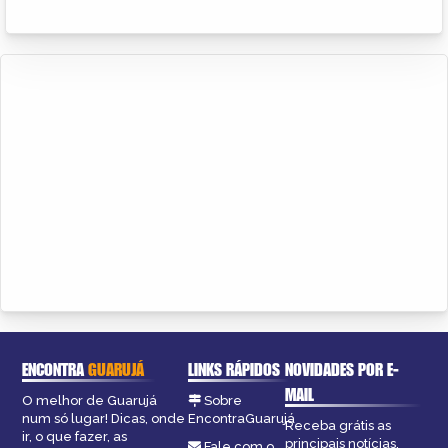
ENCONTRA
GUARUJÁ
LINKS RÁPIDOS
NOVIDADES POR E-
MAIL
O melhor de Guarujá
Sobre
num só lugar! Dicas, onde
EncontraGuarujá
Receba grátis as
ir, o que fazer, as
principais notícias,
Fale com o