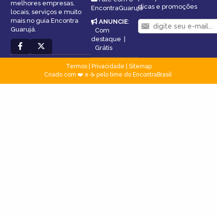
melhores empresas,
dicas e promoções
EncontraGuarujá
locais, serviços e muito
mais no guia Encontra
ANUNCIE
:
Guarujá.
Com
destaque
|
Grátis
Termos
|
Privacidade
|
Sitemap
Criado com ❤️ e ☕ pelo time do EncontraBrasil