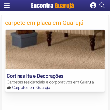
Encontra
Guarujá
Cadastrar empresa
Fazer login
carpete em placa em Guarujá
Criar conta
Cortinas Ita e Decorações
Carpetes residenciais e corporativos em Guarujá.
Carpetes em Guarujá