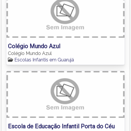
Colégio Mundo Azul
Colégio Mundo Azul
Escolas Infantis em Guarujá
Escola de Educação Infantil Porta do Céu