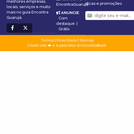
melhores empresas,
dicas e promoções
EncontraGuarujá
locais, serviços e muito
mais no guia Encontra
ANUNCIE
:
Guarujá.
Com
destaque
|
Grátis
Termos
|
Privacidade
|
Sitemap
Criado com ❤️ e ☕ pelo time do EncontraBrasil