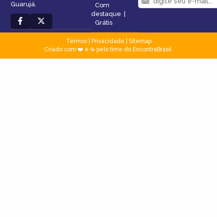
Guarujá.
Com
destaque
|
Grátis
Termos
|
Privacidade
|
Sitemap
Criado com ❤️ e ☕ pelo time do EncontraBrasil