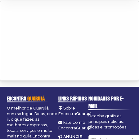
ENCONTRA
GUARUJÁ
LINKS RÁPIDOS
NOVIDADES POR E-
MAIL
O melhor de Guarujá
Sobre
num só lugar! Dicas, onde
EncontraGuarujá
Receba grátis as
ir, o que fazer, as
principais notícias,
Fale com o
melhores empresas,
dicas e promoções
EncontraGuarujá
locais, serviços e muito
mais no guia Encontra
ANUNCIE
: