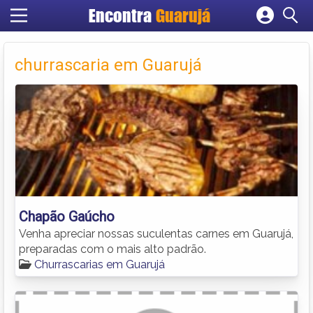
Encontra
Guarujá
Cadastrar empresa
Fazer login
churrascaria em Guarujá
Criar conta
Chapão Gaúcho
Venha apreciar nossas suculentas carnes em Guarujá,
preparadas com o mais alto padrão.
Churrascarias em Guarujá