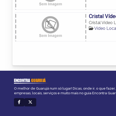
Cristal Víd
Cristal Vídeo
Vídeo Loca
ENCONTRA
GUARUJÁ
O melhor de Guarujá num só lugar! Dicas, onde ir, o que fazer
empresas, locais, serviços e muito mais no guia Encontra Guar