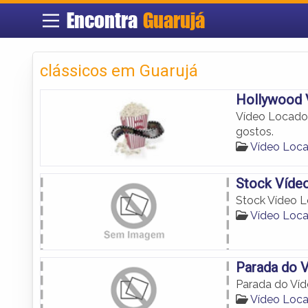
Encontra
Guarujá
clássicos em Guarujá
Hollywood 
Vídeo Locador
gostos.
Vídeo Loca
Stock Víde
Stock Vídeo 
Vídeo Loca
Parada do 
Parada do Ví
Vídeo Loca