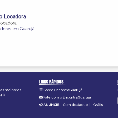
eo Locadora
 Locadora
doras em Guarujá
LINKS RÁPIDOS
, as melhores
Sobre EncontraGuarujá
ujá.
Fale com o EncontraGuarujá
ANUNCIE
:
Com destaque
|
Grátis