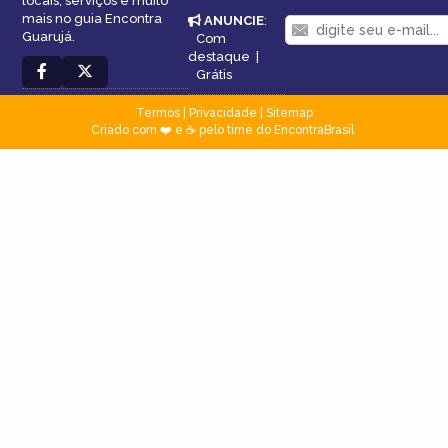
locais, serviços e muito
mais no guia Encontra
ANUNCIE
:
Guarujá.
Com
destaque
|
Grátis
Termos
|
Privacidade
|
Sitemap
Criado com ❤️ e ☕ pelo time do EncontraBrasil