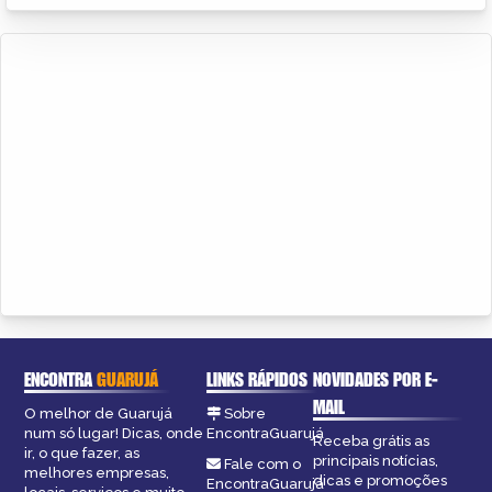
ENCONTRA
GUARUJÁ
LINKS RÁPIDOS
NOVIDADES POR E-
MAIL
O melhor de Guarujá
Sobre
num só lugar! Dicas, onde
EncontraGuarujá
Receba grátis as
ir, o que fazer, as
principais notícias,
Fale com o
melhores empresas,
dicas e promoções
EncontraGuarujá