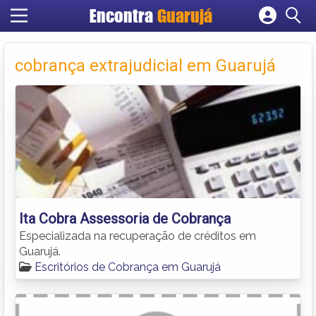
Encontra
Guarujá
Cadastrar empresa
Fazer login
cobrança extrajudicial em Guarujá
Criar conta
Ita Cobra Assessoria de Cobrança
Especializada na recuperação de créditos em
Guarujá.
Escritórios de Cobrança em Guarujá