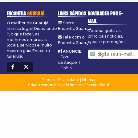
ENCONTRA
GUARUJÁ
LINKS RÁPIDOS
NOVIDADES POR E-
MAIL
O melhor de Guarujá
Sobre
num só lugar! Dicas, onde
EncontraGuarujá
Receba grátis as
ir, o que fazer, as
principais notícias,
Fale com o
melhores empresas,
dicas e promoções
EncontraGuarujá
locais, serviços e muito
mais no guia Encontra
ANUNCIE
:
Guarujá.
Com
destaque
|
Grátis
Termos
|
Privacidade
|
Sitemap
Criado com ❤️ e ☕ pelo time do EncontraBrasil