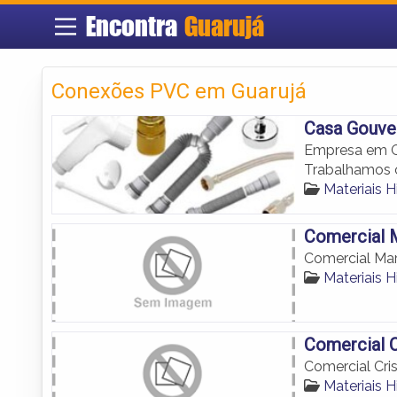
Encontra
Guarujá
Conexões PVC em Guarujá
Casa Gouve
Empresa em Gu
Trabalhamos c
Materiais H
Comercial M
Comercial Mar
Materiais H
Comercial 
Comercial Cri
Materiais H