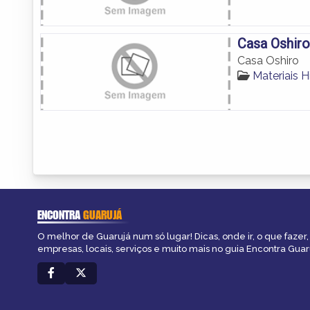
Casa Oshiro
Casa Oshiro
Materiais H
ENCONTRA
GUARUJÁ
O melhor de Guarujá num só lugar! Dicas, onde ir, o que fazer
empresas, locais, serviços e muito mais no guia Encontra Guar