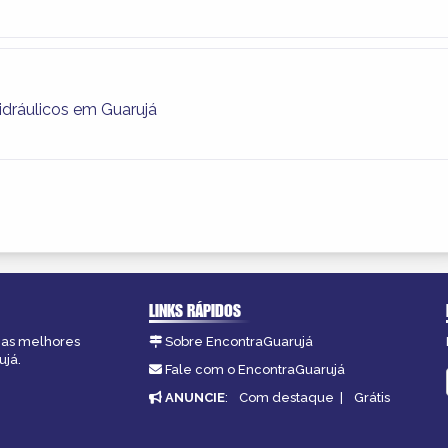
idráulicos em Guarujá
LINKS RÁPIDOS
, as melhores
Sobre EncontraGuarujá
ujá.
Fale com o EncontraGuarujá
ANUNCIE
:
Com destaque
|
Grátis