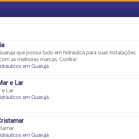
ia
arujá que possui tudo em hidráulica para suas instalações.
om as melhores marcas. Confira!
idráulicos em Guarujá
ar e Lar
 e Lar
idráulicos em Guarujá
Cristamar
stamar
idráulicos em Guarujá