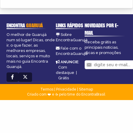
ENCONTRA
GUARUJÁ
LINKS RÁPIDOS
NOVIDADES POR E-
MAIL
O melhor de Guarujá
Sobre
num só lugar! Dicas, onde
EncontraGuarujá
Receba grátis as
ir, o que fazer, as
principais notícias,
Fale com o
melhores empresas,
dicas e promoções
EncontraGuarujá
locais, serviços e muito
mais no guia Encontra
ANUNCIE
:
Guarujá.
Com
destaque
|
Grátis
Termos
|
Privacidade
|
Sitemap
Criado com ❤️ e ☕ pelo time do EncontraBrasil