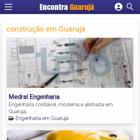
Encontra
Guarujá
Cadastrar empresa
Fazer login
construção em Guarujá
Criar conta
Medral Engenharia
Engenharia confiável, moderna e alinhada em
Guarujá.
Engenharia em Guarujá