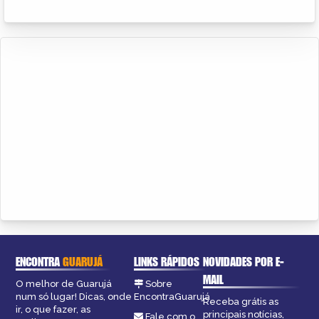
ENCONTRA
GUARUJÁ
LINKS RÁPIDOS
NOVIDADES POR E-
MAIL
O melhor de Guarujá
Sobre
num só lugar! Dicas, onde
EncontraGuarujá
Receba grátis as
ir, o que fazer, as
principais notícias,
Fale com o