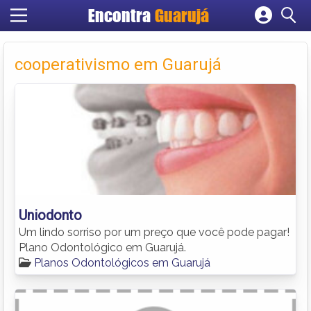
Encontra
Guarujá
Cadastrar empresa
Fazer login
cooperativismo em Guarujá
Criar conta
Uniodonto
Um lindo sorriso por um preço que você pode pagar!
Plano Odontológico em Guarujá.
Planos Odontológicos em Guarujá