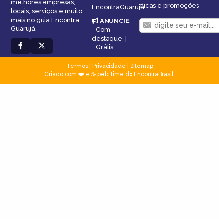
melhores empresas,
dicas e promoções
EncontraGuarujá
locais, serviços e muito
mais no guia Encontra
ANUNCIE
:
Guarujá.
Com
destaque
|
Grátis
Termos
|
Privacidade
|
Sitemap
Criado com ❤️ e ☕ pelo time do EncontraBrasil