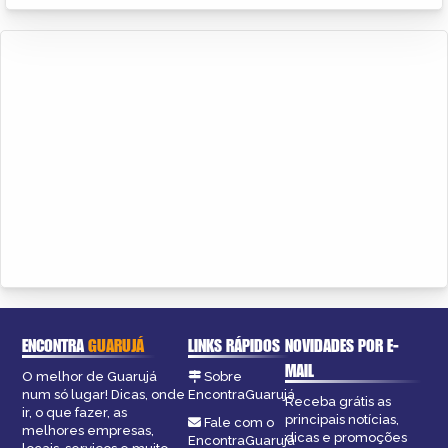
ENCONTRA
GUARUJÁ
LINKS RÁPIDOS
NOVIDADES POR E-
MAIL
O melhor de Guarujá
Sobre
num só lugar! Dicas, onde
EncontraGuarujá
Receba grátis as
ir, o que fazer, as
principais notícias,
Fale com o
melhores empresas,
dicas e promoções
EncontraGuarujá