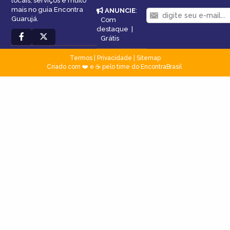
locais, serviços e muito
mais no guia Encontra
ANUNCIE
:
Guarujá.
Com
destaque
|
Grátis
Termos
|
Privacidade
|
Sitemap
Criado com ❤️ e ☕ pelo time do EncontraBrasil