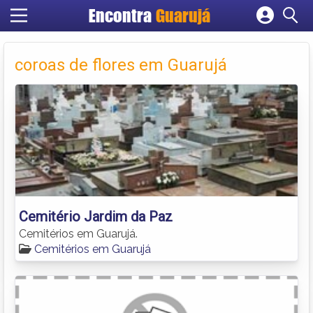
Encontra
Guarujá
Cadastrar empresa
Fazer login
coroas de flores em Guarujá
Criar conta
Cemitério Jardim da Paz
Cemitérios em Guarujá.
Cemitérios em Guarujá