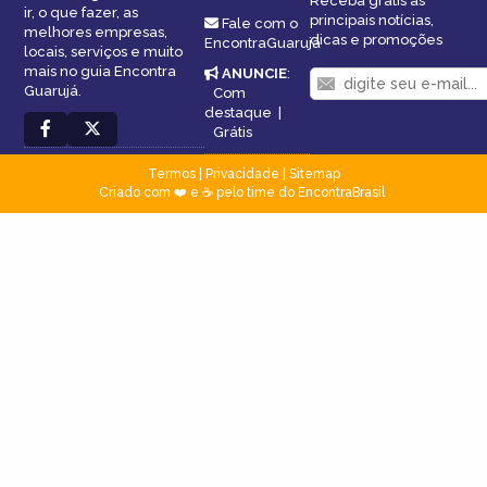
Receba grátis as
ir, o que fazer, as
principais notícias,
Fale com o
melhores empresas,
dicas e promoções
EncontraGuarujá
locais, serviços e muito
mais no guia Encontra
ANUNCIE
:
Guarujá.
Com
destaque
|
Grátis
Termos
|
Privacidade
|
Sitemap
Criado com ❤️ e ☕ pelo time do EncontraBrasil