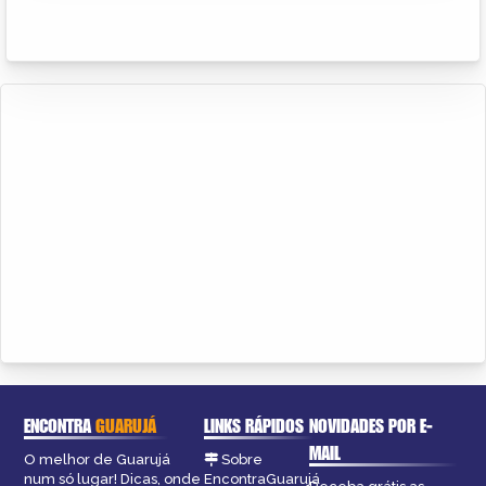
ENCONTRA
GUARUJÁ
LINKS RÁPIDOS
NOVIDADES POR E-
MAIL
O melhor de Guarujá
Sobre
num só lugar! Dicas, onde
EncontraGuarujá