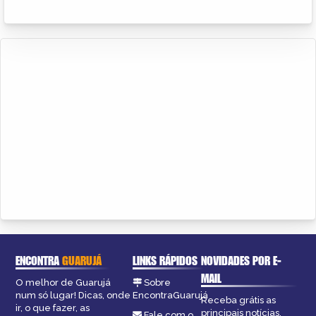
ENCONTRA
GUARUJÁ
LINKS RÁPIDOS
NOVIDADES POR E-
MAIL
O melhor de Guarujá
Sobre
num só lugar! Dicas, onde
EncontraGuarujá
Receba grátis as
ir, o que fazer, as
principais notícias,
Fale com o