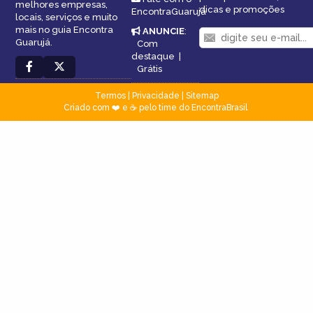
melhores empresas,
dicas e promoções
EncontraGuarujá
locais, serviços e muito
mais no guia Encontra
ANUNCIE
:
Guarujá.
Com
destaque
|
Grátis
Termos
|
Privacidade
|
Sitemap
Criado com ❤️ e ☕ pelo time do EncontraBrasil