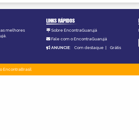
LINKS RÁPIDOS
, as melhores
Sobre EncontraGuarujá
ujá.
Fale com o EncontraGuarujá
ANUNCIE
:
Com destaque
|
Grátis
o EncontraBrasil