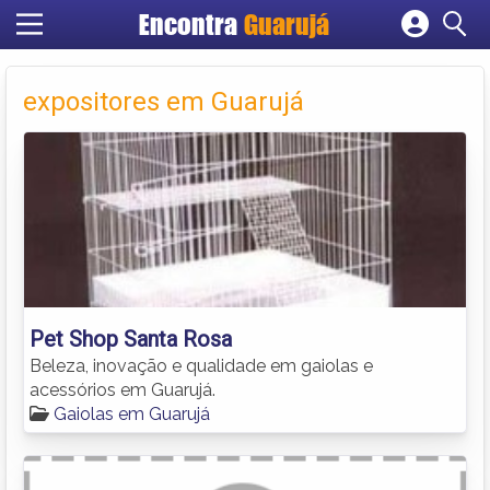
Encontra
Guarujá
Cadastrar empresa
Fazer login
expositores em Guarujá
Criar conta
Pet Shop Santa Rosa
Beleza, inovação e qualidade em gaiolas e
acessórios em Guarujá.
Gaiolas em Guarujá