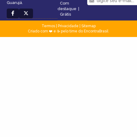
Guarujá.
Com
destaque
|
Grátis
Termos
|
Privacidade
|
Sitemap
Criado com ❤️ e ☕ pelo time do EncontraBrasil