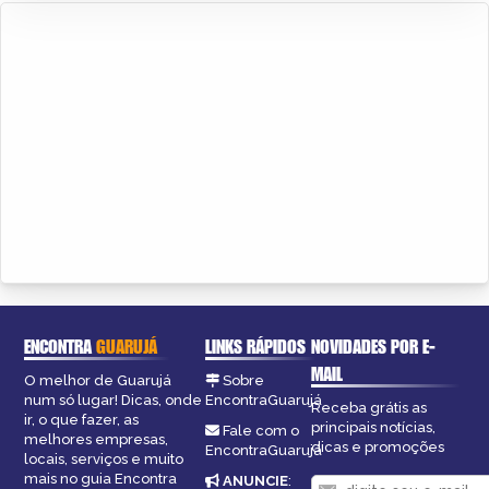
ENCONTRA
GUARUJÁ
LINKS RÁPIDOS
NOVIDADES POR E-
MAIL
O melhor de Guarujá
Sobre
num só lugar! Dicas, onde
EncontraGuarujá
Receba grátis as
ir, o que fazer, as
principais notícias,
Fale com o
melhores empresas,
dicas e promoções
EncontraGuarujá
locais, serviços e muito
mais no guia Encontra
ANUNCIE
: