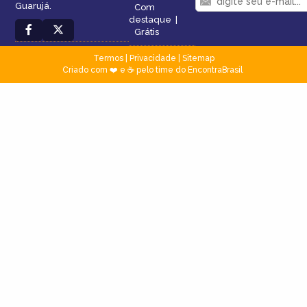
Guarujá.
Com
destaque
|
Grátis
Termos
|
Privacidade
|
Sitemap
Criado com ❤️ e ☕ pelo time do EncontraBrasil