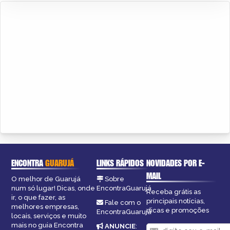
ENCONTRA
GUARUJÁ
LINKS RÁPIDOS
NOVIDADES POR E-
MAIL
O melhor de Guarujá
Sobre
num só lugar! Dicas, onde
EncontraGuarujá
Receba grátis as
ir, o que fazer, as
principais notícias,
Fale com o
melhores empresas,
dicas e promoções
EncontraGuarujá
locais, serviços e muito
mais no guia Encontra
ANUNCIE
: