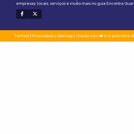
empresas, locais, serviços e muito mais no guia Encontra Guar
Termos
|
Privacidade
|
Sitemap
Criado com ❤️ e ☕ pelo time d