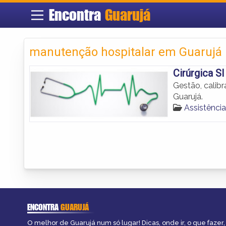
Encontra
Guarujá
manutenção hospitalar em Guarujá
Cirúrgica Sl
Gestão, calib
Guarujá.
Assistênci
ENCONTRA
GUARUJÁ
O melhor de Guarujá num só lugar! Dicas, onde ir, o que fazer