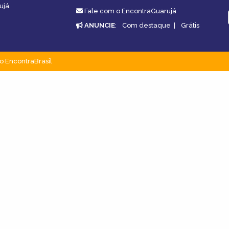
ujá.
Fale com o EncontraGuarujá
ANUNCIE
:
Com destaque
|
Grátis
o EncontraBrasil