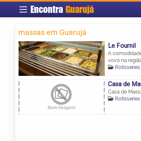
Encontra
Guarujá
massas em Guarujá
Le Fournil
A comodidade
vovó na regiã
Rotisserie
Casa de Ma
Casa de Mass
Rotisserie