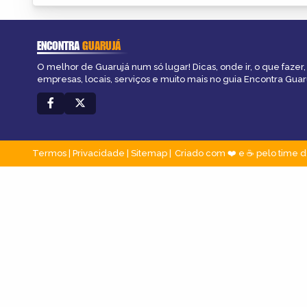
ENCONTRA
GUARUJÁ
O melhor de Guarujá num só lugar! Dicas, onde ir, o que fazer
empresas, locais, serviços e muito mais no guia Encontra Guar
Termos
|
Privacidade
|
Sitemap
Criado com ❤️ e ☕ pelo time d