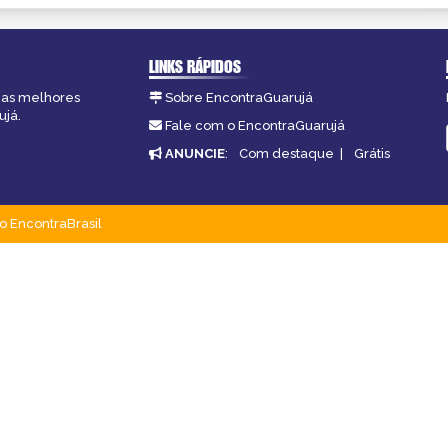
LINKS RÁPIDOS
, as melhores
Sobre EncontraGuarujá
ujá.
Fale com o EncontraGuarujá
ANUNCIE
:
Com destaque
|
Grátis
o EncontraBrasil