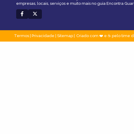
empresas, locais, serviços e muito mais no guia Encontra Guar
Termos
|
Privacidade
|
Sitemap
Criado com ❤️ e ☕ pelo time d