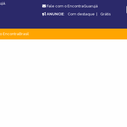
ujá.
Fale com o EncontraGuarujá
ANUNCIE
:
Com destaque
|
Grátis
o EncontraBrasil