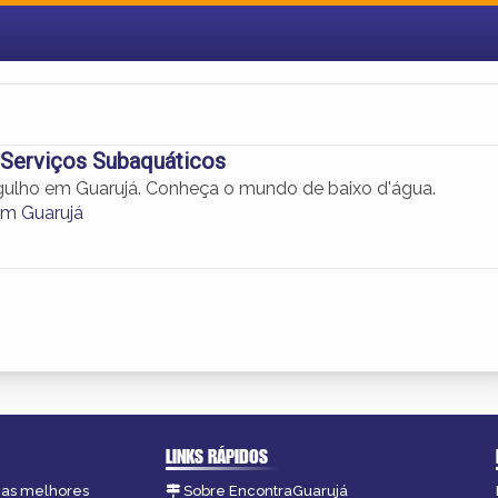
 Serviços Subaquáticos
ulho em Guarujá. Conheça o mundo de baixo d'água.
em Guarujá
LINKS RÁPIDOS
, as melhores
Sobre EncontraGuarujá