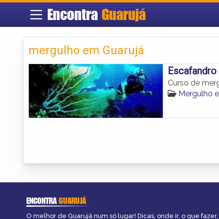
Encontra
Guarujá
mergulho em Guarujá
Escafandro
Curso de merg
Mergulho 
ENCONTRA
GUARUJÁ
O melhor de Guarujá num só lugar! Dicas, onde ir, o que fazer