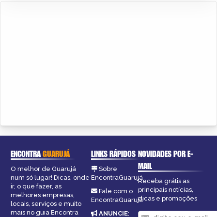
ENCONTRA
GUARUJÁ
LINKS RÁPIDOS
NOVIDADES POR E-
MAIL
O melhor de Guarujá
Sobre
num só lugar! Dicas, onde
EncontraGuarujá
Receba grátis as
ir, o que fazer, as
principais notícias,
Fale com o
melhores empresas,
dicas e promoções
EncontraGuarujá
locais, serviços e muito
mais no guia Encontra
ANUNCIE
: