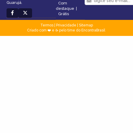
Guarujá.
Com
destaque
|
Grátis
Termos
|
Privacidade
|
Sitemap
Criado com ❤️ e ☕ pelo time do EncontraBrasil