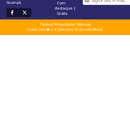
Guarujá.
Com
destaque
|
Grátis
Termos
|
Privacidade
|
Sitemap
Criado com ❤️ e ☕ pelo time do EncontraBrasil