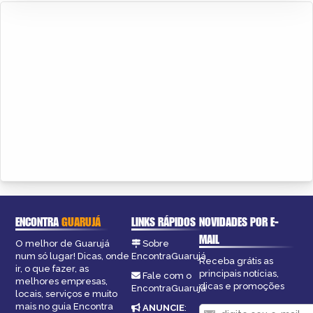
ENCONTRA
GUARUJÁ
LINKS RÁPIDOS
NOVIDADES POR E-
MAIL
O melhor de Guarujá
Sobre
num só lugar! Dicas, onde
EncontraGuarujá
Receba grátis as
ir, o que fazer, as
principais notícias,
Fale com o
melhores empresas,
dicas e promoções
EncontraGuarujá
locais, serviços e muito
mais no guia Encontra
ANUNCIE
: