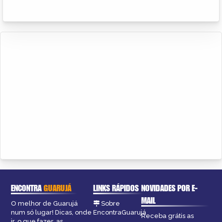
ENCONTRA
GUARUJÁ
LINKS RÁPIDOS
NOVIDADES POR E-
MAIL
O melhor de Guarujá
Sobre
num só lugar! Dicas, onde
EncontraGuarujá
Receba grátis as
ir, o que fazer, as