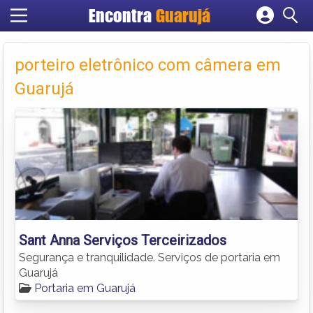
Encontra
Guarujá
Cadastrar empresa
Fazer login
porteiro eletrônico com câmera em
Criar conta
Guarujá
Sant Anna Serviços Terceirizados
Segurança e tranquilidade. Serviços de portaria em
Guarujá
Portaria em Guarujá