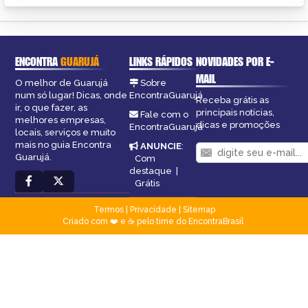
ENCONTRA
GUARUJÁ
LINKS RÁPIDOS
NOVIDADES POR E-
MAIL
O melhor de Guarujá
Sobre
num só lugar! Dicas, onde
EncontraGuarujá
Receba grátis as
ir, o que fazer, as
principais notícias,
Fale com o
melhores empresas,
dicas e promoções
EncontraGuarujá
locais, serviços e muito
mais no guia Encontra
ANUNCIE
:
Guarujá.
Com
destaque
|
Grátis
Termos
|
Privacidade
|
Sitemap
Criado com ❤️ e ☕ pelo time do EncontraBrasil