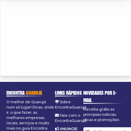
ENCONTRA
GUARUJÁ
LINKS RÁPIDOS
NOVIDADES POR E-
MAIL
O melhor de Guarujá
Sobre
num só lugar! Dicas, onde
EncontraGuarujá
Receba grátis as
ir, o que fazer, as
principais notícias,
Fale com o
melhores empresas,
dicas e promoções
EncontraGuarujá
locais, serviços e muito
mais no guia Encontra
ANUNCIE
: