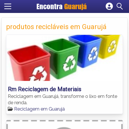
Encontra
Guarujá
Cadastrar empresa
Fazer login
produtos recicláveis em Guarujá
Criar conta
Rm Reciclagem de Materiais
Reciclagem em Guarujá, transforme o lixo em fonte
de renda.
Reciclagem em Guarujá