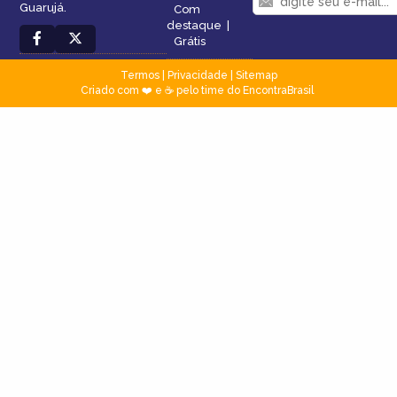
Guarujá.
Com
destaque
|
Grátis
Termos
|
Privacidade
|
Sitemap
Criado com ❤️ e ☕ pelo time do EncontraBrasil