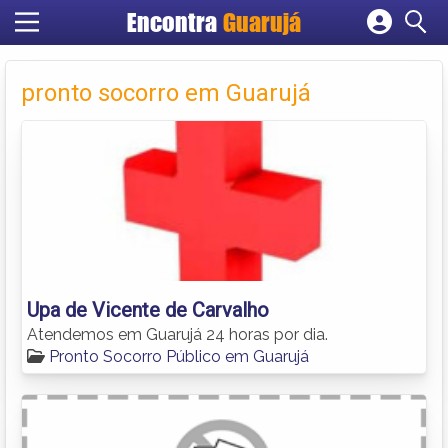
Encontra
Guarujá
Cadastrar empresa
Fazer login
pronto socorro em Guarujá
Criar conta
Upa de Vicente de Carvalho
Atendemos em Guarujá 24 horas por dia.
Pronto Socorro Público em Guarujá