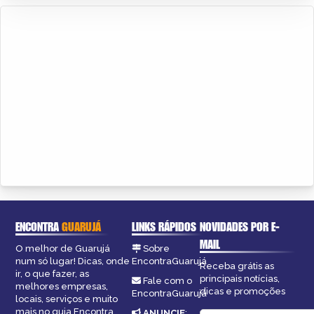
ENCONTRA
GUARUJÁ
LINKS RÁPIDOS
NOVIDADES POR E-
MAIL
O melhor de Guarujá
Sobre
num só lugar! Dicas, onde
EncontraGuarujá
Receba grátis as
ir, o que fazer, as
principais notícias,
Fale com o
melhores empresas,
dicas e promoções
EncontraGuarujá
locais, serviços e muito
mais no guia Encontra
ANUNCIE
: