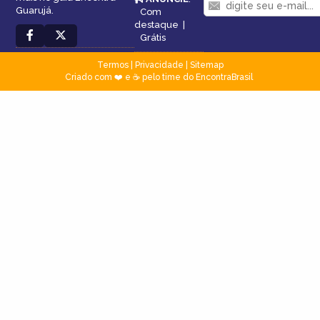
Guarujá.
Com
destaque
|
Grátis
Termos
|
Privacidade
|
Sitemap
Criado com ❤️ e ☕ pelo time do EncontraBrasil