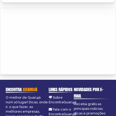
ENCONTRA
GUARUJÁ
LINKS RÁPIDOS
NOVIDADES POR E-
MAIL
O melhor de Guarujá
Sobre
num só lugar! Dicas, onde
EncontraGuarujá
Receba grátis as
ir, o que fazer, as
principais notícias,
Fale com o
melhores empresas,
dicas e promoções
EncontraGuarujá