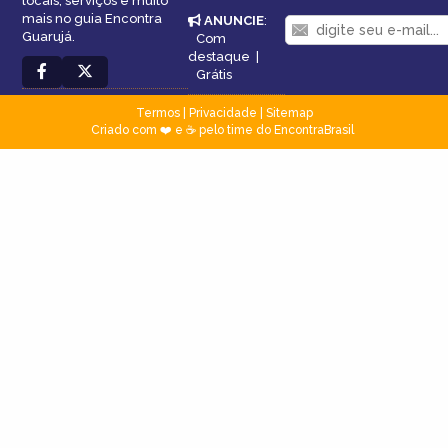
locais, serviços e muito
mais no guia Encontra
ANUNCIE
:
Guarujá.
Com
destaque
|
Grátis
Termos
|
Privacidade
|
Sitemap
Criado com ❤️ e ☕ pelo time do EncontraBrasil