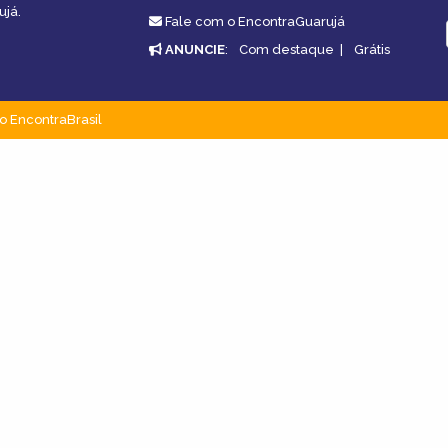
ujá.
Fale com o EncontraGuarujá
ANUNCIE
:
Com destaque
|
Grátis
o EncontraBrasil