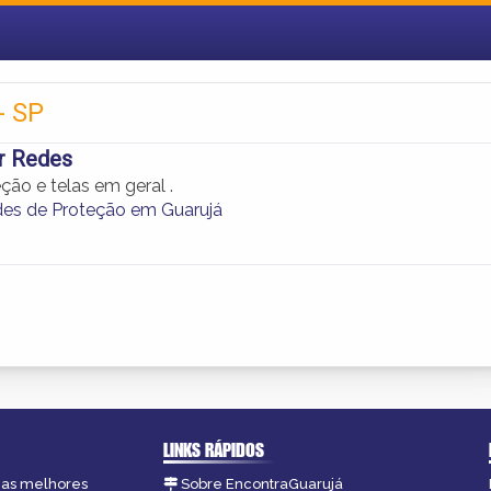
- SP
r Redes
ção e telas em geral .
des de Proteção em Guarujá
LINKS RÁPIDOS
, as melhores
Sobre EncontraGuarujá