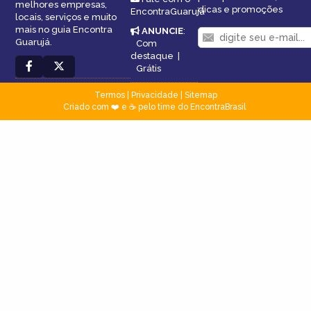
melhores empresas,
dicas e promoções
EncontraGuarujá
locais, serviços e muito
mais no guia Encontra
ANUNCIE
:
Guarujá.
Com
destaque
|
Grátis
Termos
|
Privacidade
|
Sitemap
Criado com ❤️ e ☕ pelo time do EncontraBrasil