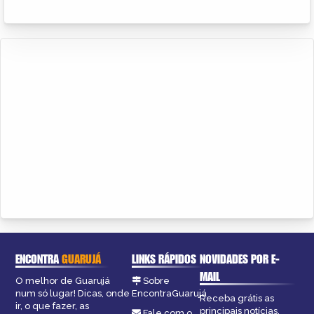
ENCONTRA
GUARUJÁ
LINKS RÁPIDOS
NOVIDADES POR E-
MAIL
O melhor de Guarujá
Sobre
num só lugar! Dicas, onde
EncontraGuarujá
Receba grátis as
ir, o que fazer, as
principais notícias,
Fale com o