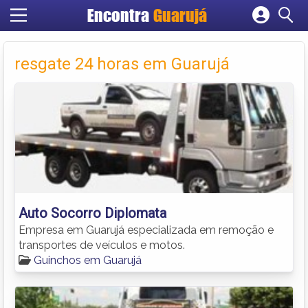
Encontra
Guarujá
Cadastrar empresa
Fazer login
resgate 24 horas em Guarujá
Criar conta
Auto Socorro Diplomata
Empresa em Guarujá especializada em remoção e
transportes de veículos e motos.
Guinchos em Guarujá