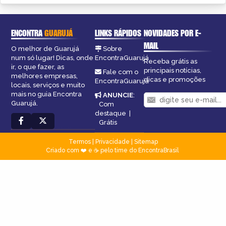
ENCONTRA
GUARUJÁ
LINKS RÁPIDOS
NOVIDADES POR E-
MAIL
O melhor de Guarujá
Sobre
num só lugar! Dicas, onde
EncontraGuarujá
Receba grátis as
ir, o que fazer, as
principais notícias,
Fale com o
melhores empresas,
dicas e promoções
EncontraGuarujá
locais, serviços e muito
mais no guia Encontra
ANUNCIE
:
Guarujá.
Com
destaque
|
Grátis
Termos
|
Privacidade
|
Sitemap
Criado com ❤️ e ☕ pelo time do EncontraBrasil