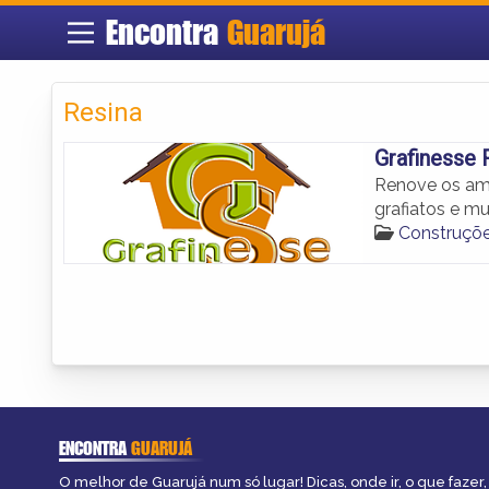
Encontra
Guarujá
Resina
Grafinesse
Renove os amb
grafiatos e mu
Construçõe
ENCONTRA
GUARUJÁ
O melhor de Guarujá num só lugar! Dicas, onde ir, o que fazer