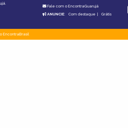
ujá.
Fale com o EncontraGuarujá
ANUNCIE
:
Com destaque
|
Grátis
o EncontraBrasil