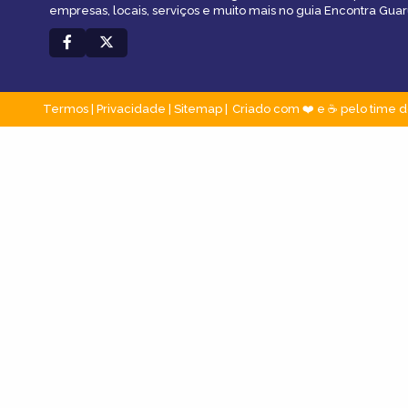
empresas, locais, serviços e muito mais no guia Encontra Guar
Termos
|
Privacidade
|
Sitemap
Criado com ❤️ e ☕ pelo time d